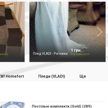
.
1 грн.
Плед VLADI - Рогожка
вності
Є в наявності
W! Homefort
Пледи (VLADI)
Ще
Постільні комплекти (Gold) (289)