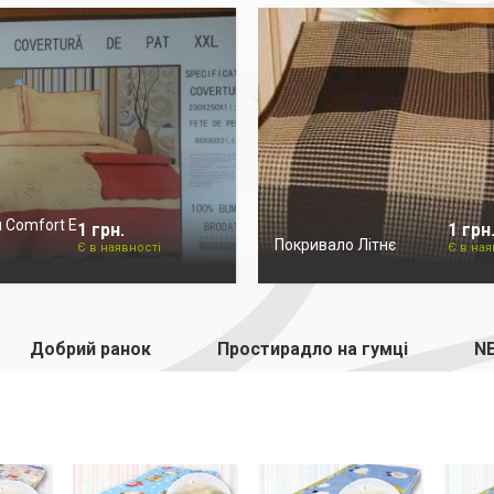
 Comfort E
1 грн.
1 грн
Покривало Літнє
Є в наявності
Є в ная
Добрий ранок
Простирадло на гумці
NE