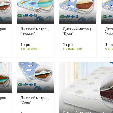
трац
Дитячий матрац
Дитячий матрац
Дит
"Гномик"
"Кузя"
"Кар
1 грн.
1 грн.
1 гр
Є в наявності
Є в наявності
Є в н
трац
Дитячий матрац
"Соня"
Дитячий матрац