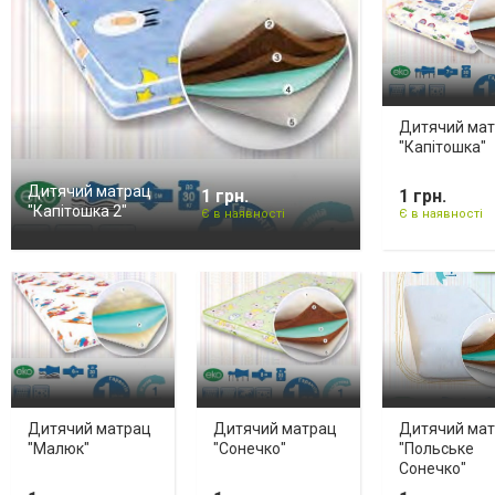
Дитячий ма
"Капітошка"
Дитячий матрац
1 грн.
1 грн.
"Капітошка 2"
Є в наявності
Є в наявності
Дитячий матрац
Дитячий матрац
Дитячий ма
"Малюк"
"Сонечко"
"Польське
Сонечко"