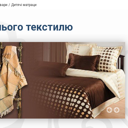
вари
Дитячі матраци
нього текстилю