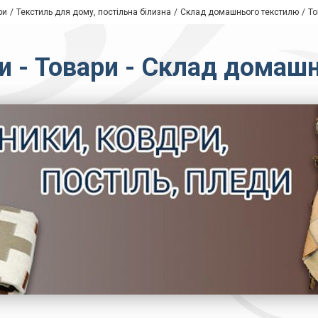
ри
Текстиль для дому, постільна білизна
Склад домашнього текстилю
То
и - Товари - Склад домаш