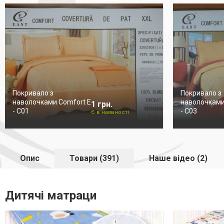
Покривало з
Покривало з
наволочками Comfort E
наволочками
1 грн.
- C01
- C03
Є в наявності
Опис
Товари (391)
Наше відео (2)
Дитячі матраци