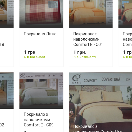
Покривало Літнє
Покривало з
Покр
и
наволочками
нав
C18
Comfort E - C01
Comf
1 грн.
1 грн.
1 гр
Є в наявності
Є в наявності
Є в н
Покривало з
и
наволочками
C02
Comfort E - C09
Покривало з
наволочками Comfort E