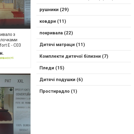
рушники (29)
ковдри (11)
покривала (22)
ивало з
олочками
Дитячі матраци (11)
ort E - C03
н.
Комплекти дитячої білизни (7)
аявності
Пледи (15)
Дитячі подушки (6)
Простирадло (1)