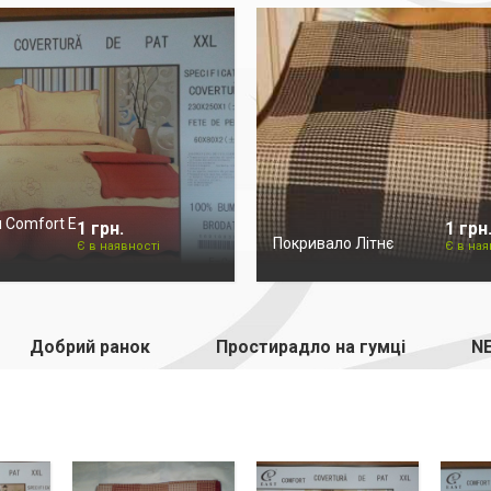
 Comfort E
1 грн.
1 грн
Покривало Літнє
Є в наявності
Є в ная
Добрий ранок
Простирадло на гумці
NE