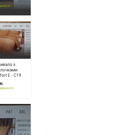
.
вності
ивало з
олочками
ort E - C19
н.
аявності