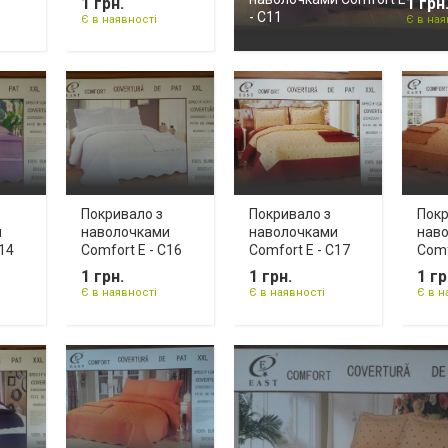
1 грн.
1 грн
- C11
Є в наявності
Є в ная
Покривало з
Покривало з
Покр
и
наволочками
наволочками
нав
C14
Comfort E - C16
Comfort E - C17
Comf
1 грн.
1 грн.
1 гр
Є в наявності
Є в наявності
Є в н