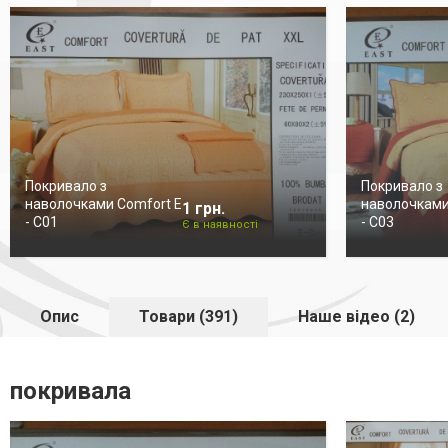
Покривало з
Покривало з
наволочками Comfort E
наволочками
1 грн.
- C01
- C03
Є в наявності
Опис
Товари (391)
Наше відео (2)
покривала