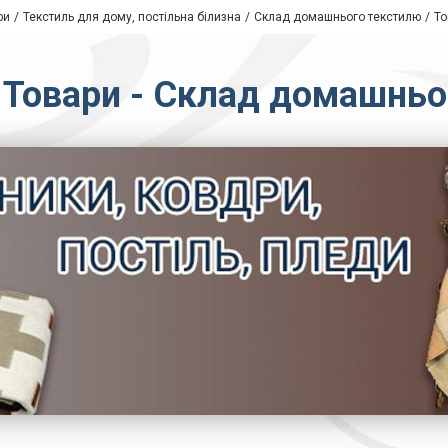
ри
Текстиль для дому, постільна білизна
Склад домашнього текстилю
То
 Товари - Склад домашнь