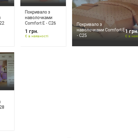
Покривало з
и
наволочками
C22
Comfort E - C26
Покривало з
наволочками Comfort E
1 грн.
1 грн
- C25
Є в наявності
Є в ная
и
C28