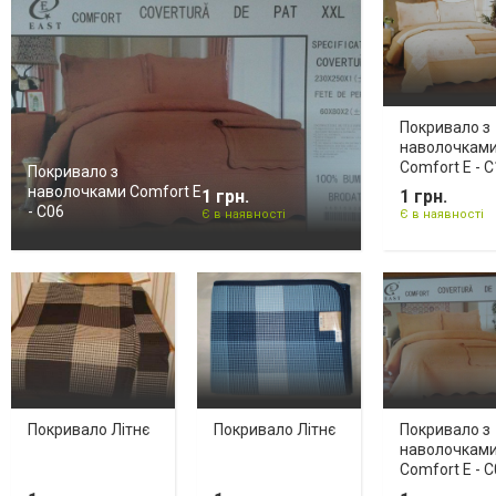
Покривало з
наволочкам
Comfort E - 
Покривало з
наволочками Comfort E
1 грн.
1 грн.
- C06
Є в наявності
Є в наявності
Покривало Літнє
Покривало Літнє
Покривало з
наволочкам
Comfort E - 