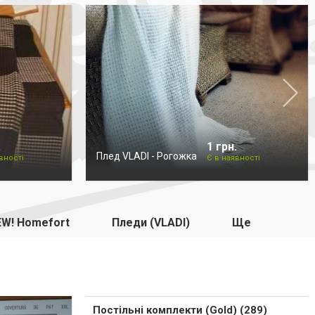
.
1 грн.
Плед VLADI - Рогожка
вності
Є в наявності
W! Homefort
Пледи (VLADI)
Ще
Постільні комплекти (Gold) (289)