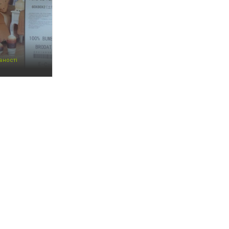
.
вності