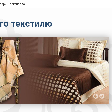
вари
покривала
ого текстилю