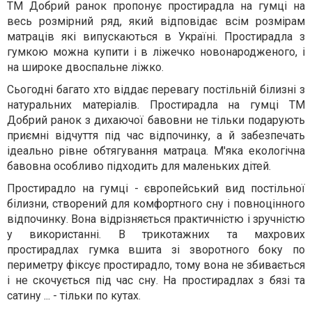
ТМ Добрий ранок пропонує простирадла на гумці на
весь розмірний ряд, який відповідає всім розмірам
матраців які випускаються в Україні. Простирадла з
гумкою можна купити і в ліжечко новонародженого, і
на широке двоспальне ліжко.
Сьогодні багато хто віддає перевагу постільній білизні з
натуральних матеріалів. Простирадла на гумці ТМ
Добрий ранок з дихаючої бавовни не тільки подарують
приємні відчуття під час відпочинку, а й забезпечать
ідеально рівне обтягування матраца. М'яка екологічна
бавовна особливо підходить для маленьких дітей.
Простирадло на гумці - європейський вид постільної
білизни, створений для комфортного сну і повноцінного
відпочинку. Вона відрізняється практичністю і зручністю
у використанні. В трикотажних та махрових
простирадлах гумка вшита зі зворотного боку по
периметру фіксує простирадло, тому вона не збивається
і не скочується під час сну. На простирадлах з бязі та
сатину ... - тільки по кутах.