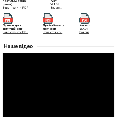
постіль(Добрий
гурт
ранок)
VLADI
Завантажити PDF
Завантажити PDF
Прайс-гурт -
Прайс-Каталог
Каталог
Дитячий світ
Homefort
VLADI
Завантажити PDF
Завантажити PDF
Завантажити PDF
Наше відео