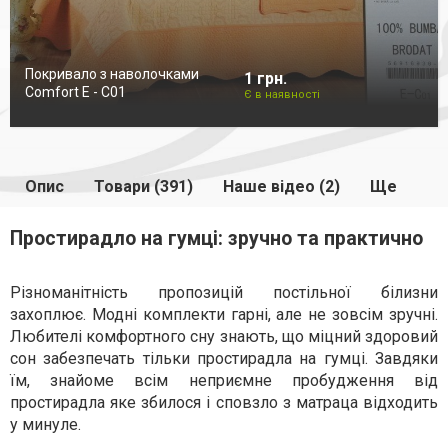
Покривало з наволочками
1 грн.
Comfort E - C01
Є в наявності
Опис
Товари (391)
Наше відео (2)
Ще
Простирадло на гумці: зручно та практично
Різноманітність пропозицій постільної білизни
захоплює. Модні комплекти гарні, але не зовсім зручні.
Любителі комфортного сну знають, що міцний здоровий
сон забезпечать тільки простирадла на гумці. Завдяки
їм, знайоме всім неприємне пробудження від
простирадла яке збилося і сповзло з матраца відходить
у минуле.