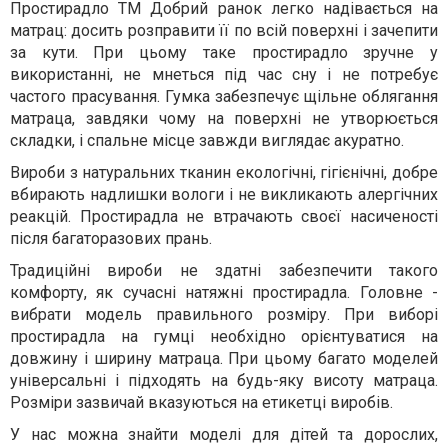
Простирадло ТМ Добрий ранок легко надівається на
матрац: досить розправити її по всій поверхні і зачепити
за кути. При цьому таке простирадло зручне у
використанні, не мнеться під час сну і не потребує
частого прасування. Гумка забезпечує щільне облягання
матраца, завдяки чому на поверхні не утворюється
складки, і спальне місце завжди виглядає акуратно.
Вироби з натуральних тканин екологічні, гігієнічні, добре
вбирають надлишки вологи і не викликають алергічних
реакцій. Простирадла не втрачають своєї насиченості
після багаторазових прань.
Традиційні вироби не здатні забезпечити такого
комфорту, як сучасні натяжні простирадла. Головне -
вибрати модель правильного розміру. При виборі
простирадла на гумці необхідно орієнтуватися на
довжину і ширину матраца. При цьому багато моделей
універсальні і підходять на будь-яку висоту матраца.
Розміри зазвичай вказуються на етикетці виробів.
У нас можна знайти моделі для дітей та дорослих,