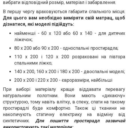
вибрати відповідний розмір, матеріал і забарвлення.
В першу чергу враховуються габарити спального місця.
Для цього вам необхідно виміряти свій матрац, щоб
дізнатися, які моделі підійдуть:
найменші - 60 х 120 або 60 х 140 - для дитячих
ліжечок;
80 х 200 або 90 х 200 - односпальні простирадла;
110 х 200 і 120 х 200 розраховані на півтора
спальними ліжко;
140 х 200, 160 х 200 і 180 х 200 - двоспальні моделі;
200 х 200 і 220 х 200 - євроразміри, найбільші
При виборі матеріалу краще віддавати перевагу
натуральним полотнам. Вони мають «дихаючу»
структурою, тому навіть влітку, в спеку, спати на такому
простирадлі буде комфортно. Також ці тканини не
накопичують статичну електрику на відміну від
синтетичних.
Для пошиття простирадл зазвичай
використовують такі матеріали: