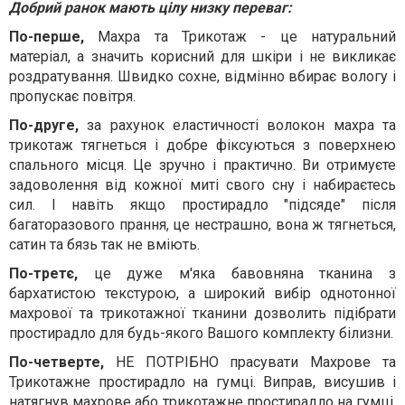
Добрий ранок мають цілу низку переваг:
По-перше,
Махра та Трикотаж - це натуральний
матеріал, а значить корисний для шкіри і не викликає
роздратування. Швидко сохне, відмінно вбирає вологу і
пропускає повітря.
По-друге,
за рахунок еластичності волокон махра та
трикотаж тягнеться і добре фіксуються з поверхнею
спального місця. Це зручно і практично. Ви отримуєте
задоволення від кожної миті свого сну і набираєтесь
сил. І навіть якщо простирадло "підсяде" після
багаторазового прання, це нестрашно, вона ж тягнеться,
сатин та бязь так не вміють.
По-третє,
це дуже м'яка бавовняна тканина з
бархатистою текстурою, а широкий вибір однотонної
махрової та трикотажної тканини дозволить підібрати
простирадло для будь-якого Вашого комплекту білизни.
По-четверте,
НЕ ПОТРІБНО прасувати Махрове та
Трикотажне простирадло на гумці. Виправ, висушив і
натягнув махрове або трикотажне простирадло на гумці.