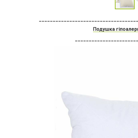
___________________________________
Подушка гіпоалер
______________________