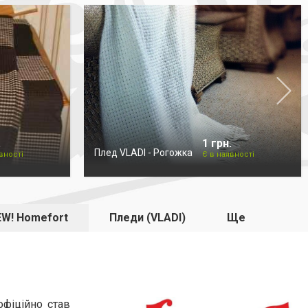
.
1 грн.
Плед VLADI - Рогожка
вності
Є в наявності
W! Homefort
Пледи (VLADI)
Ще
фіційно став