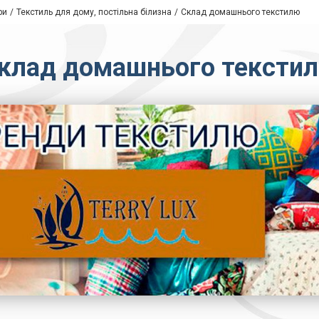
ри
Текстиль для дому, постільна білизна
Склад домашнього текстилю
клад домашнього тексти