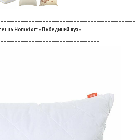
_________________________________________________
генна Homefort «Лебединий пух»
____________________________________