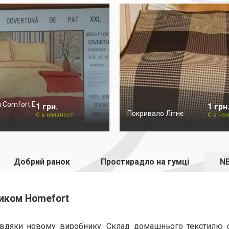
 Comfort E
1 грн.
1 грн
Покривало Літнє
Є в наявності
Є в ная
Добрий ранок
Простирадло на гумці
NE
иком Homefort
вдяки новому виробнику. Склад домашнього текстилю о