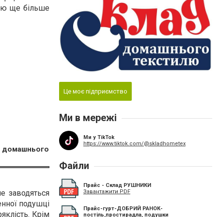
илю ще більше
Це моє підприємство
Ми в мережі
Ми у TikTok
https://www.tiktok.com/@skladhometex
ад домашнього
Файли
Прайс - Склад РУШНИКИ
не заводяться
Завантажити PDF
енної подушці
Прайс-гурт-ДОБРИЙ РАНОК-
ряклість. Крім
постіль,простирадла, подушки