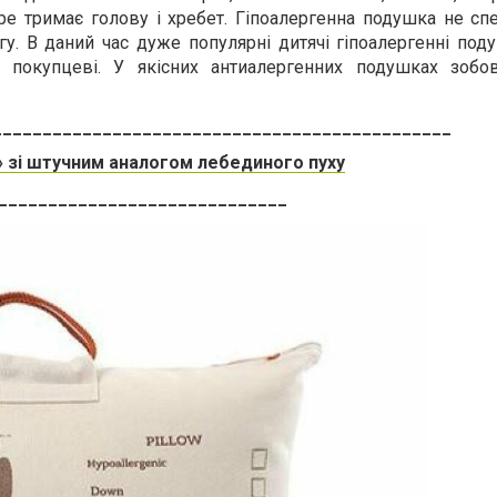
ре тримає голову і хребет. Гіпоалергенна подушка не спе
у. В даний час дуже популярні дитячі гіпоалергенні поду
 покупцеві. У якісних антиалергенних подушках зобов
______________________________________________
 зі штучним аналогом лебединого пуху
_____________________________