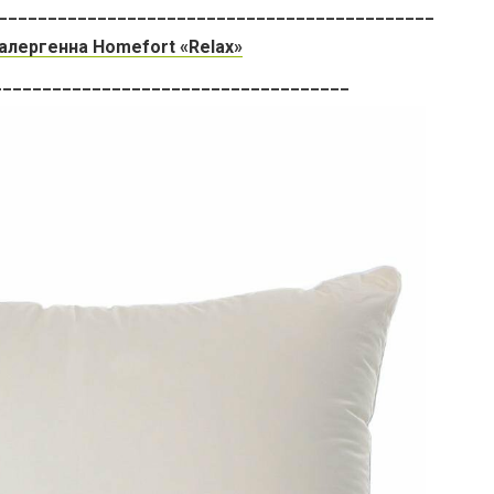
____________________________________________
алергенна Homefort «Relax»
____________________________________