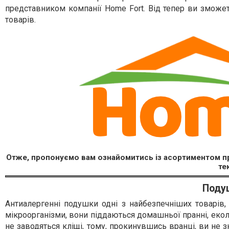
представником компанії Home Fort. Від тепер ви змож
товарів.
Отже, пропонуємо вам ознайомитись із асортиментом про
те
Подуш
Антиалергенні подушки одні з найбезпечніших товарів
мікроорганізми, вони піддаються домашньої пранні, екол
не заводяться кліщі, тому, прокинувшись вранці, ви не зн