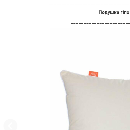
_______________________________
Подушка гіпо
______________________