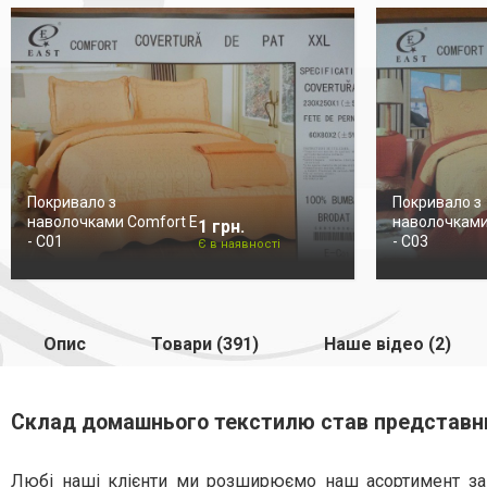
Покривало з
Покривало з
наволочками Comfort E
наволочками
1 грн.
- C01
- C03
Є в наявності
Опис
Товари (391)
Наше відео (2)
Склад домашнього текстилю став представн
Любі наші клієнти ми розширюємо наш асортимент за