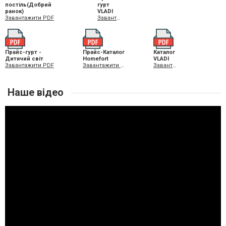
постіль(Добрий
гурт
ранок)
VLADI
Завантажити PDF
Завантажити PDF
Прайс-гурт -
Прайс-Каталог
Каталог
Дитячий світ
Homefort
VLADI
Завантажити PDF
Завантажити PDF
Завантажити PDF
Наше відео