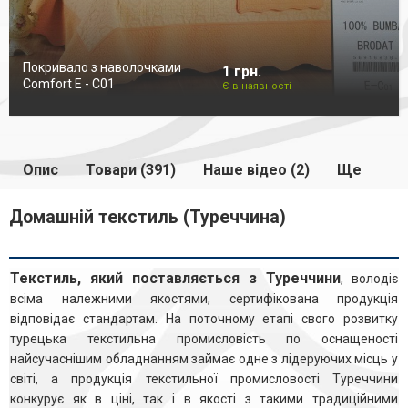
Покривало з наволочками
1 грн.
Comfort E - C01
Є в наявності
Опис
Товари (391)
Наше відео (2)
Ще
Домашній текстиль (Туреччина)
Текстиль, який поставляється з Туреччини
, володіє
всіма належними якостями, сертифікована продукція
відповідає стандартам. На поточному етапі свого розвитку
турецька текстильна промисловість по оснащеності
найсучаснішим обладнанням займає одне з лідеруючих місць у
світі, а продукція текстильної промисловості Туреччини
конкурує як в ціні, так і в якості з такими традиційними