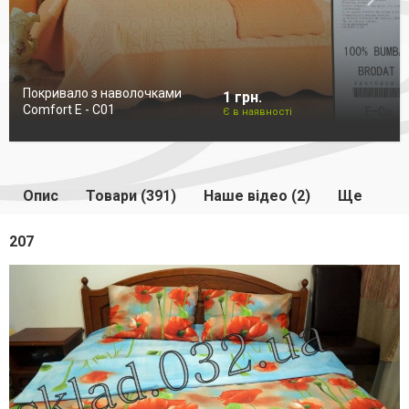
Покривало з наволочками
1 грн.
Comfort E - C01
Є в наявності
Опис
Товари (391)
Наше відео (2)
Ще
207