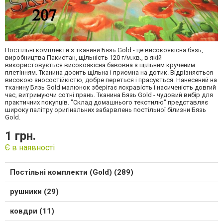
Постільні комплекти з тканини Бязь Gold - це високоякісна бязь,
виробництва Пакистан, щільність 120 г/м.кв., в якій
використовується високоякісна бавовна з щільним крученим
плетінням. Тканина досить щільна і приємна на дотик. Відрізняється
високою зносостійкістю, добре переться і прасується. Нанесений на
тканину Бязь Gold малюнок зберігає яскравість і насиченість довгий
час, витримуючи сотні прань. Тканина Бязь Gold - чудовий вибір для
практичних покупців. "Склад домашнього текстилю" представляє
широку палітру оригінальних забарвлень постільної білизни Бязь
Gold.
1 грн.
Є в наявності
Постільні комплекти (Gold) (289)
рушники (29)
ковдри (11)