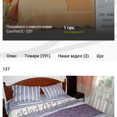
Покривало з наволочками
1 грн.
Comfort E - C01
Є в наявності
Опис
Товари (391)
Наше відео (2)
Ще
137