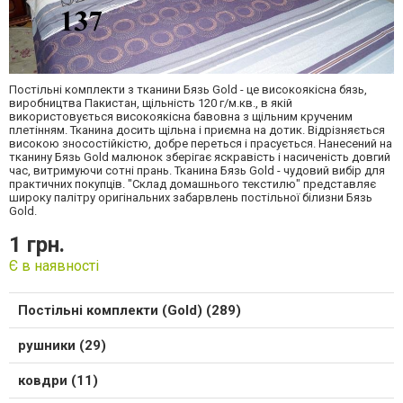
Постільні комплекти з тканини Бязь Gold - це високоякісна бязь,
виробництва Пакистан, щільність 120 г/м.кв., в якій
використовується високоякісна бавовна з щільним крученим
плетінням. Тканина досить щільна і приємна на дотик. Відрізняється
високою зносостійкістю, добре переться і прасується. Нанесений на
тканину Бязь Gold малюнок зберігає яскравість і насиченість довгий
час, витримуючи сотні прань. Тканина Бязь Gold - чудовий вибір для
практичних покупців. "Склад домашнього текстилю" представляє
широку палітру оригінальних забарвлень постільної білизни Бязь
Gold.
1 грн.
Є в наявності
Постільні комплекти (Gold) (289)
рушники (29)
ковдри (11)